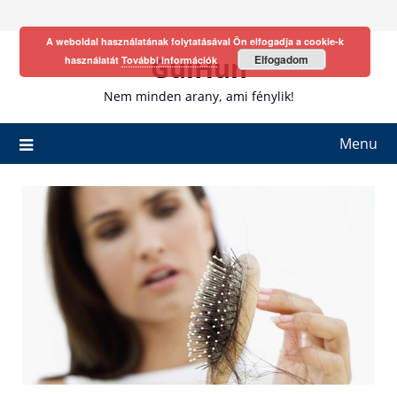
Skip
to
A weboldal használatának folytatásával Ön elfogadja a cookie-k
content
GulHun
Elfogadom
használatát
További információk
Nem minden arany, ami fénylik!
Menu