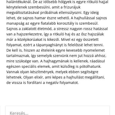
halántékuknál. De az idősebb hölgyek is egyre ritkuló hajjal
kénytelenek szembesülni, amit a frizurájuk
megváltoztatásával próbálnak ellensúlyozni. Egy ideig
lehet, de sajnos hamar észre vehető. A hajhullással sajnos
manapság az egyre fiatalabb korosztály is szembesül.
Sajnos a zaklatott életmód, a stressz nagyon rossz hatással
van a hajszerkezetre, így a ritkuló haj és az ősz hajszálak
már a középkorúakat is kikezdi. Mivel ez egy összetett
folyamat, ezért a tápanyaghiányt is felelőssé lehet tenni.
De kell is, hiszen az ételeink egyre kevesebb nyomelemet
tartalmaznak, így semelyik szervünk nem jut hozzá ahhoz,
mire szüksége van. A hajhagymának is kellenek, ráadásul
egészen speciális elemek, amit külsőleg is pótolhatunk.
Vannak olyan készítmények, melyek ebben segítségre
lehetnek. Olyan elixír, ami képes a hajhullást megállítani,
de vissza is fordítani a negatív folyamatot.
KERESÉS: