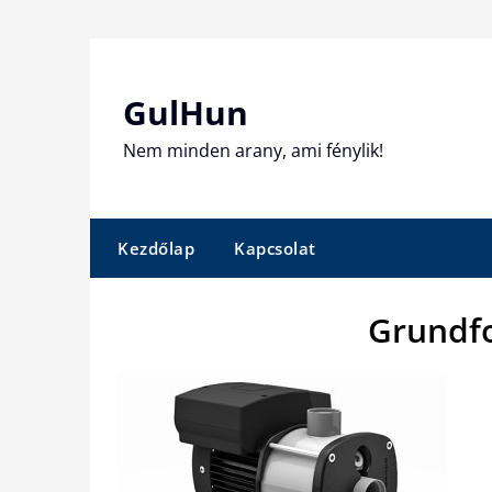
Skip
to
content
GulHun
Nem minden arany, ami fénylik!
Kezdőlap
Kapcsolat
Grundfo