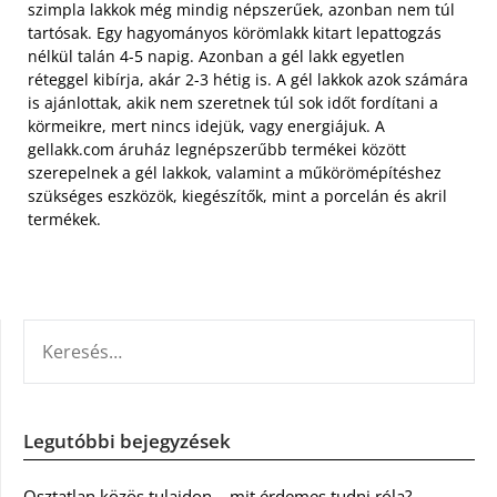
szimpla lakkok még mindig népszerűek, azonban nem túl
tartósak. Egy hagyományos körömlakk kitart lepattogzás
nélkül talán 4-5 napig. Azonban a gél lakk egyetlen
réteggel kibírja, akár 2-3 hétig is. A gél lakkok azok számára
is ajánlottak, akik nem szeretnek túl sok időt fordítani a
körmeikre, mert nincs idejük, vagy energiájuk. A
gellakk.com áruház legnépszerűbb termékei között
szerepelnek a gél lakkok, valamint a műkörömépítéshez
szükséges eszközök, kiegészítők, mint a porcelán és akril
termékek.
KERESÉS:
Legutóbbi bejegyzések
Osztatlan közös tulajdon – mit érdemes tudni róla?