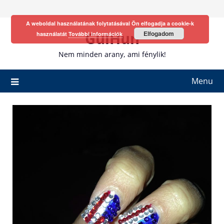
Skip
to
A weboldal használatának folytatásával Ön elfogadja a cookie-k
content
GulHun
Elfogadom
használatát
További információk
Nem minden arany, ami fénylik!
Menu