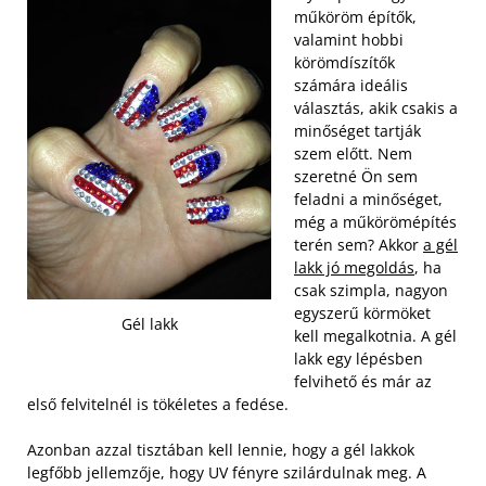
műköröm építők,
valamint hobbi
körömdíszítők
számára ideális
választás, akik csakis a
minőséget tartják
szem előtt. Nem
szeretné Ön sem
feladni a minőséget,
még a műkörömépítés
terén sem? Akkor
a gél
lakk jó megoldás
, ha
csak szimpla, nagyon
egyszerű körmöket
Gél lakk
kell megalkotnia. A gél
lakk egy lépésben
felvihető és már az
első felvitelnél is tökéletes a fedése.
Azonban azzal tisztában kell lennie, hogy a gél lakkok
legfőbb jellemzője, hogy UV fényre szilárdulnak meg. A