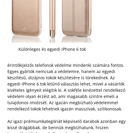
Különleges és egyedi iPhone 6 tok
érintőkijelzős telefonok védelme mindenki számára fontos.
Egyes gyártók nemcsak a védelemre, hanem az egyedi
készítésű, dizájnos tokok készítésére is törekednek. Az
egyedi iPhone 6 tok kitűnő választás lehet, mivel a vásárlók
kivételes igényeit elégítik ki. A sokféle kinézettel rendelkező
védelem olyan érzést ad, ami magasabb szintre emeli a
tulajdonos imidzsét. Az igazán megbízható védelemmel
rendelkező tokok lehetnek igazán masszívak, szilikonosak.
Az igazi prémiumkategóriát képviselő darabok azonban egy
kissé drágábbak, de bennük megbízhatunk, hiszen