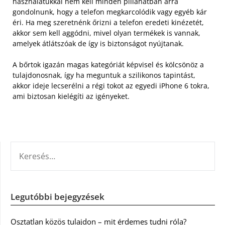
használatukkal nem kell minden pillanatban arra
gondolnunk, hogy a telefon megkarcolódik vagy egyéb kár
éri. Ha meg szeretnénk őrizni a telefon eredeti kinézetét,
akkor sem kell aggódni, mivel olyan termékek is vannak,
amelyek átlátszóak de így is biztonságot nyújtanak.
A bőrtok igazán magas kategóriát képvisel és kölcsönöz a
tulajdonosnak, így ha meguntuk a szilikonos tapintást,
akkor ideje lecserélni a régi tokot az egyedi iPhone 6 tokra,
ami biztosan kielégíti az igényeket.
KERESÉS:
Legutóbbi bejegyzések
Osztatlan közös tulajdon – mit érdemes tudni róla?