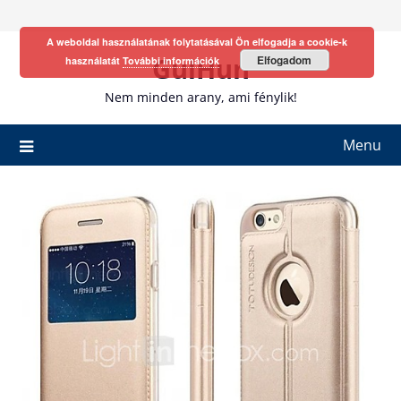
Skip
to
A weboldal használatának folytatásával Ön elfogadja a cookie-k
content
GulHun
Elfogadom
használatát
További információk
Nem minden arany, ami fénylik!
Menu