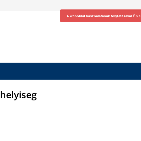
A weboldal használatának folytatásával Ön e
thelyiseg