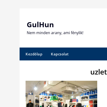
Skip
to
content
GulHun
Nem minden arany, ami fénylik!
Kezdőlap
Kapcsolat
uzle