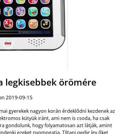
t a legkisebbek örömére
on 2019-09-15
mai gyerekek nagyon korán érdeklődni kezdenek az
ektromos kütyük iránt, ami nem is csoda, ha csak
ra gondolunk, hogy folyamatosan azt látják, amint
ndenki ezeket nyomogatja. Tiltani pedig így őket