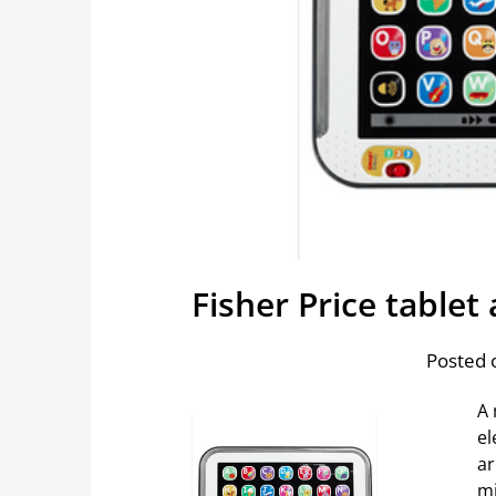
Fisher Price table
Posted 
A 
el
ar
mi