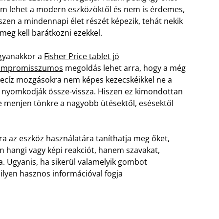
m lehet a modern eszközöktől és nem is érdemes,
szen a mindennapi élet részét képezik, tehát nekik
 meg kell barátkozni ezekkel.
gyanakkor a
Fisher Price tablet jó
ompromisszumos
megoldás lehet arra, hogy a még
ecíz mozgásokra nem képes kezecskéikkel ne a
s nyomkodják össze-vissza. Hiszen ez kimondottan
ne menjen tönkre a nagyobb ütésektől, esésektől
a az eszköz használatára taníthatja meg őket,
yen hangi vagy képi reakciót, hanem szavakat,
a. Ugyanis, ha sikerül valamelyik gombot
ilyen hasznos információval fogja