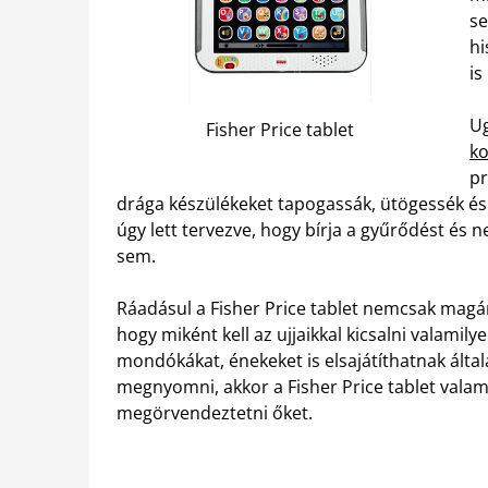
se
hi
is
U
Fisher Price tablet
k
pr
drága készülékeket tapogassák, ütögessék é
úgy lett tervezve, hogy bírja a gyűrődést és 
sem.
Ráadásul a Fisher Price tablet nemcsak magár
hogy miként kell az ujjaikkal kicsalni valamil
mondókákat, énekeket is elsajátíthatnak által
megnyomni, akkor a Fisher Price tablet valam
megörvendeztetni őket.