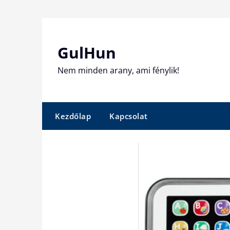
Skip
to
content
GulHun
Nem minden arany, ami fénylik!
Kezdőlap
Kapcsolat