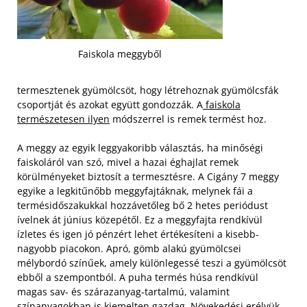
Faiskola meggyből
termesztenek gyümölcsöt, hogy létrehoznak gyümölcsfák
csoportját és azokat együtt gondozzák. A
faiskola
természetesen ilyen
módszerrel is remek termést hoz.
A meggy az egyik leggyakoribb választás, ha minőségi
faiskoláról van szó, mivel a hazai éghajlat remek
körülményeket biztosít a termesztésre. A Cigány 7 meggy
egyike a legkitűnőbb meggyfajtáknak, melynek fái a
termésidőszakukkal hozzávetőleg bő 2 hetes periódust
ívelnek át június közepétől. Ez a meggyfajta rendkívül
ízletes és igen jó pénzért lehet értékesíteni a kisebb-
nagyobb piacokon. Apró, gömb alakú gyümölcsei
mélybordó színűek, amely különlegessé teszi a gyümölcsöt
ebből a szempontból. A puha termés húsa rendkívül
magas sav- és szárazanyag-tartalmú, valamint
színanyagokban is kiemelten gazdag. Növekedési erélyük