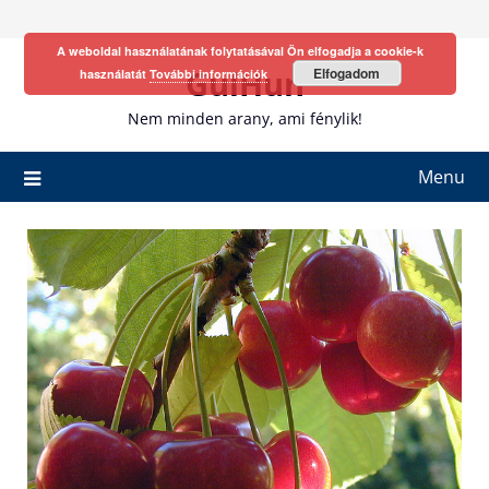
Skip
to
A weboldal használatának folytatásával Ön elfogadja a cookie-k
content
GulHun
Elfogadom
használatát
További információk
Nem minden arany, ami fénylik!
Menu