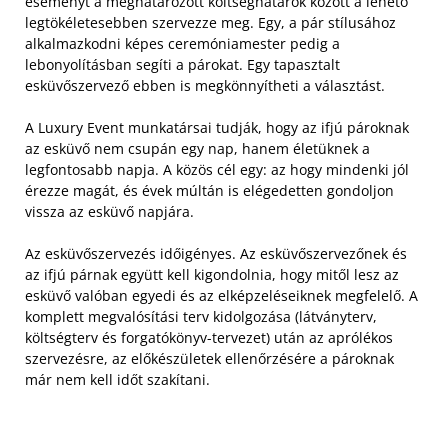
eseményt a meghatározott költséghatárok között a lehető
legtökéletesebben szervezze meg. Egy, a pár stílusához
alkalmazkodni képes ceremóniamester pedig a
lebonyolításban segíti a párokat. Egy tapasztalt
esküvőszervező ebben is megkönnyítheti a választást.
A Luxury Event munkatársai tudják, hogy az ifjú pároknak
az esküvő nem csupán egy nap, hanem életüknek a
legfontosabb napja. A közös cél egy: az hogy mindenki jól
érezze magát, és évek múltán is elégedetten gondoljon
vissza az esküvő napjára.
Az esküvőszervezés időigényes. Az esküvőszervezőnek és
az ifjú párnak együtt kell kigondolnia, hogy mitől lesz az
esküvő valóban egyedi és az elképzeléseiknek megfelelő. A
komplett megvalósítási terv kidolgozása (látványterv,
költségterv és forgatókönyv-tervezet) után az aprólékos
szervezésre, az előkészületek ellenőrzésére a pároknak
már nem kell időt szakítani.