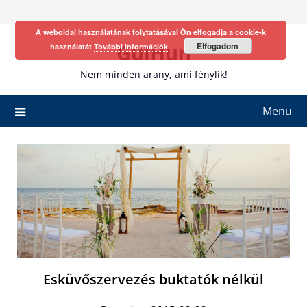
Skip
to
A weboldal használatának folytatásával Ön elfogadja a cookie-k
content
GulHun
Elfogadom
használatát
További információk
Nem minden arany, ami fénylik!
Menu
Esküvőszervezés buktatók nélkül