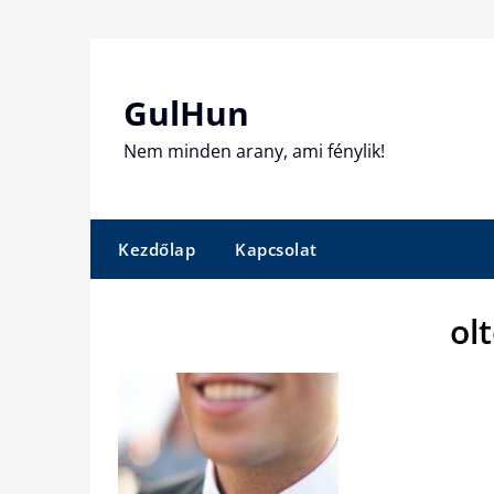
Skip
to
content
GulHun
Nem minden arany, ami fénylik!
Kezdőlap
Kapcsolat
ol