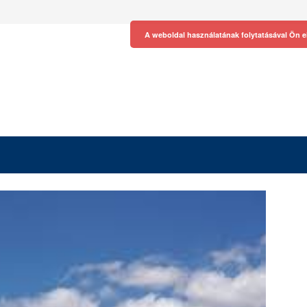
A weboldal használatának folytatásával Ön e