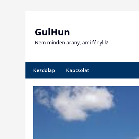
Skip
to
content
GulHun
Nem minden arany, ami fénylik!
Kezdőlap
Kapcsolat