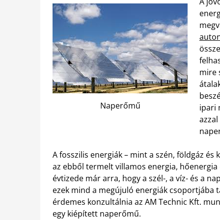
A jöv
energ
megva
auto
össze
felha
mire 
átala
beszé
Naperőmű
ipari
azzal
naper
A fosszilis energiák – mint a szén, földgáz és
az ebből termelt villamos energia, hőenergia 
évtizede már arra, hogy a szél-, a víz- és a n
ezek mind a megújuló energiák csoportjába t
érdemes konzultálnia az AM Technic Kft. mu
egy kiépített naperőmű.