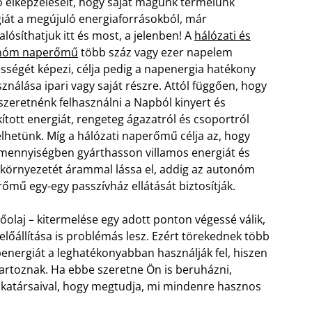
ő elképzeléseit, hogy saját magunk termelünk
iát a megújuló energiaforrásokból, már
lósíthatjuk itt és most, a jelenben! A
hálózati és
nóm naperőmű
több száz vagy ezer napelem
sségét képezi, célja pedig a napenergia hatékony
sználása ipari vagy saját részre. Attól függően, hogy
szeretnénk felhasználni a Napból kinyert és
kított energiát, rengeteg ágazatról és csoportról
lhetünk. Míg a hálózati naperőmű célja az, hogy
 mennyiségben gyárthasson villamos energiát és
 környezetét árammal lássa el, addig az autonóm
őmű egy-egy passzívház ellátását biztosítják.
 kőolaj – kitermelése egy adott ponton végessé válik,
előállítása is problémás lesz. Ezért törekednek több
apenergiát a leghatékonyabban használják fel, hiszen
artoznak. Ha ebbe szeretne Ön is beruházni,
nkatársaival, hogy megtudja, mi mindenre hasznos