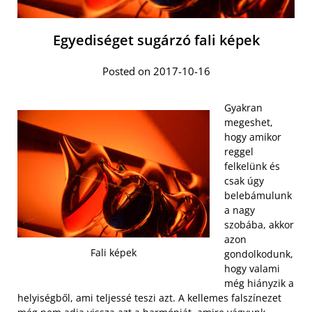
Egyediséget sugárzó fali képek
Posted on 2017-10-16
Gyakran
megeshet,
hogy amikor
reggel
felkelünk és
csak úgy
belebámulunk
a nagy
szobába, akkor
azon
Fali képek
gondolkodunk,
hogy valami
még hiányzik a
helyiségből, ami teljessé teszi azt. A kellemes falszínezet