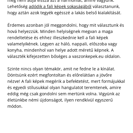
még nem adja vissza azt a harmóniát, amire vágyunk.
Lehetőség
adódik a fali képek sokaságából
választanunk,
hogy aztán azok tegyék egésszé a lakás belső kialakítását.
Érdemes azonban jól meggondolni, hogy mit választunk és
hová helyezzük. Minden helyiségnek megvan a maga
rendeltetése és ehhez illeszkednie kell a fali képek
valamelyikének. Legyen az háló, nappali, előszoba vagy
konyha, mindenhol van helye adott méretű képnek. A
választék kifejezetten bőséges a vaszonkepek.eu oldalon.
Szinte nincs olyan témakör, amit ne fedne le a kínálat.
Döntsünk ezért megfontoltan és előrelátóan a jövőre
nézve! A fali képek megérik a befektetést, mert formájukkal
és egyedi stílusukkal olyan hangulatot teremtenek, amire
eddig még csak gondolni sem mertünk volna. Vigyünk az
életünkbe némi újdonságot, ilyen rendkívül egyszerű
módon.