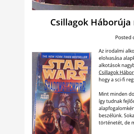
Csillagok Háborúj
Posted 
Az irodalmi alk
elolvasása ala
alkotások nagyb
Csillagok Hábor
hogy a sci-fi re
Mint minden dol
így tudnak fejl
alapfogalomként
beszélünk. Soka
történetét, de 