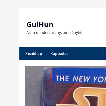
Skip
to
content
GulHun
Nem minden arany, ami fénylik!
Kezdőlap
Kapcsolat