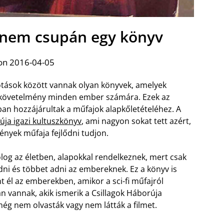
a nem csupán egy könyv
on 2016-04-05
otások között vannak olyan könyvek, amelyek
pkövetelmény minden ember számára. Ezek az
an hozzájárultak a műfajok alapkőletételéhez. A
úja igazi kultuszkönyv
, ami nagyon sokat tett azért,
gények műfaja fejlődni tudjon.
og az életben, alapokkal rendelkeznek, mert csak
ődni és többet adni az embereknek. Ez a könyv is
 él az emberekben, amikor a sci-fi műfajról
n vannak, akik ismerik a Csillagok Háborúja
még nem olvasták vagy nem látták a filmet.