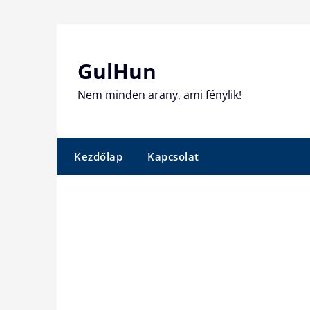
Skip
to
content
GulHun
Nem minden arany, ami fénylik!
Kezdőlap
Kapcsolat