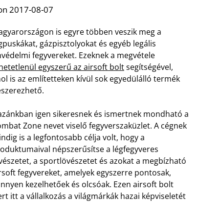
on 2017-08-07
gyarországon is egyre többen veszik meg a
gpuskákat, gázpisztolyokat és egyéb legális
védelmi fegyvereket. Ezeknek a megvétele
hetetlenül egyszerű az airsoft bolt
segítségével,
ol is az említetteken kívül sok egyedülálló termék
szerezhető.
zánkban igen sikeresnek és ismertnek mondható a
mbat Zone nevet viselő fegyverszaküzlet. A cégnek
ndig is a legfontosabb célja volt, hogy a
oduktumaival népszerűsítse a légfegyveres
vészetet, a sportlövészetet és azokat a megbízható
rsoft fegyvereket, amelyek egyszerre pontosak,
nnyen kezelhetőek és olcsóak.
Ezen airsoft bolt
t itt a vállalkozás a világmárkák hazai képviseletét