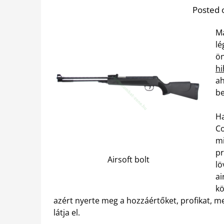
Posted 
Ma
lé
ön
hi
ah
be
Ha
Co
mi
pr
Airsoft bolt
lö
ai
kö
azért nyerte meg a hozzáértőket, profikat, mer
látja el.