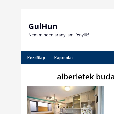
Skip
to
content
GulHun
Nem minden arany, ami fénylik!
Kezdőlap
Kapcsolat
alberletek bud