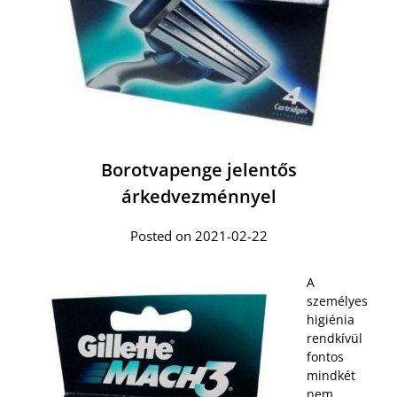
Borotvapenge jelentős
árkedvezménnyel
Posted on 2021-02-22
A
személyes
higiénia
rendkívül
fontos
mindkét
nem