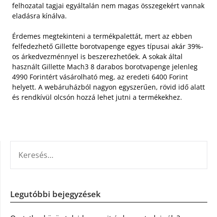
felhozatal tagjai egyáltalán nem magas összegekért vannak
eladásra kínálva.
Érdemes megtekinteni a termékpalettát, mert az ebben
felfedezhető Gillette borotvapenge egyes típusai akár 39%-
os árkedvezménnyel is beszerezhetőek. A sokak által
használt Gillette Mach3 8 darabos borotvapenge jelenleg
4990 Forintért vásárolható meg, az eredeti 6400 Forint
helyett. A webáruházból nagyon egyszerűen, rövid idő alatt
és rendkívül olcsón hozzá lehet jutni a termékekhez.
KERESÉS:
Legutóbbi bejegyzések