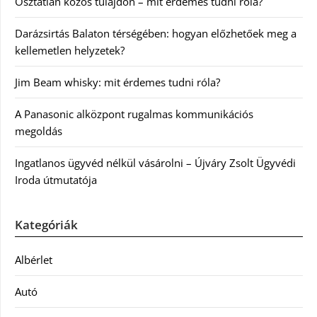
Osztatlan közös tulajdon – mit érdemes tudni róla?
Darázsirtás Balaton térségében: hogyan előzhetőek meg a
kellemetlen helyzetek?
Jim Beam whisky: mit érdemes tudni róla?
A Panasonic alközpont rugalmas kommunikációs
megoldás
Ingatlanos ügyvéd nélkül vásárolni – Újváry Zsolt Ügyvédi
Iroda útmutatója
Kategóriák
Albérlet
Autó