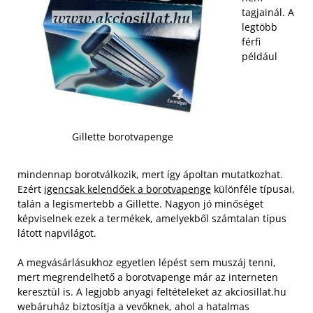
tagjainál. A
legtöbb
férfi
például
Gillette borotvapenge
mindennap borotválkozik, mert így ápoltan mutatkozhat.
Ezért
igencsak kelendőek a borotvapenge
különféle típusai,
talán a legismertebb a Gillette. Nagyon jó minőséget
képviselnek ezek a termékek, amelyekből számtalan típus
látott napvilágot.
A megvásárlásukhoz egyetlen lépést sem muszáj tenni,
mert megrendelhető a borotvapenge már az interneten
keresztül is. A legjobb anyagi feltételeket az akciosillat.hu
webáruház biztosítja a vevőknek, ahol a hatalmas