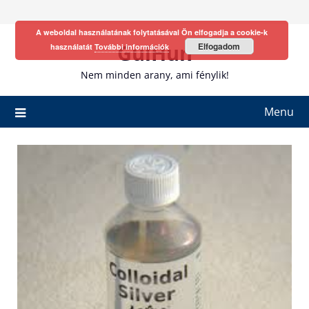
Skip
to
A weboldal használatának folytatásával Ön elfogadja a cookie-k
content
GulHun
Elfogadom
használatát
További információk
Nem minden arany, ami fénylik!
Menu