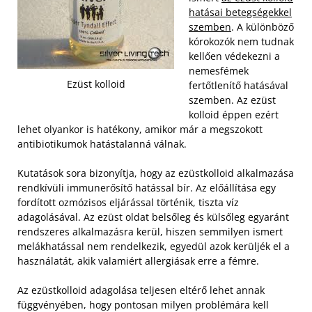
hatásai betegségekkel
szemben
. A különböző
kórokozók nem tudnak
kellően védekezni a
nemesfémek
Ezüst kolloid
fertőtlenítő hatásával
szemben. Az ezüst
kolloid éppen ezért
lehet olyankor is hatékony, amikor már a megszokott
antibiotikumok hatástalanná válnak.
Kutatások sora bizonyítja, hogy az ezüstkolloid alkalmazása
rendkívüli immunerősítő hatással bír. Az előállítása egy
fordított ozmózisos eljárással történik, tiszta víz
adagolásával. Az ezüst oldat belsőleg és külsőleg egyaránt
rendszeres alkalmazásra kerül, hiszen semmilyen ismert
melákhatással nem rendelkezik, egyedül azok kerüljék el a
használatát, akik valamiért allergiásak erre a fémre.
Az ezüstkolloid adagolása teljesen eltérő lehet annak
függvényében, hogy pontosan milyen problémára kell