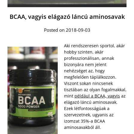
BCAA, vagyis elágazó láncú aminosavak
Posted on 2018-09-03
Aki rendszeresen sportol, akár
hobby szinten, akár
professzionálisan, annak
bizonyára nem jelent
nehézséget az, hogy
megfelelően táplálkozzon.
Viszont sokan nincsenek
tisztában az olyan fogalmakkal,
mint
például a BCAA, vagyis
az
elágazó láncú aminosavak.
Ezek létfontosságúak a
szervezetnek, ugyanis az
izomzat 35%-a BCAA
aminosavakból áll.