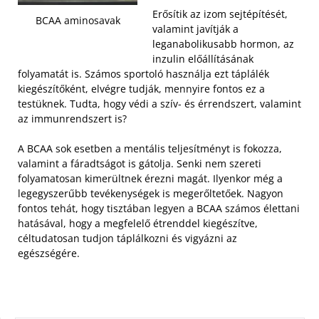
Erősítik az izom sejtépítését,
BCAA aminosavak
valamint javítják a
leganabolikusabb hormon, az
inzulin előállításának
folyamatát is. Számos sportoló használja ezt táplálék
kiegészítőként, elvégre tudják, mennyire fontos ez a
testüknek. Tudta, hogy védi a szív- és érrendszert, valamint
az immunrendszert is?
A BCAA sok esetben a mentális teljesítményt is fokozza,
valamint a fáradtságot is gátolja. Senki nem szereti
folyamatosan kimerültnek érezni magát. Ilyenkor még a
legegyszerűbb tevékenységek is megerőltetőek. Nagyon
fontos tehát, hogy tisztában legyen a BCAA számos élettani
hatásával, hogy a megfelelő étrenddel kiegészítve,
céltudatosan tudjon táplálkozni és vigyázni az
egészségére.