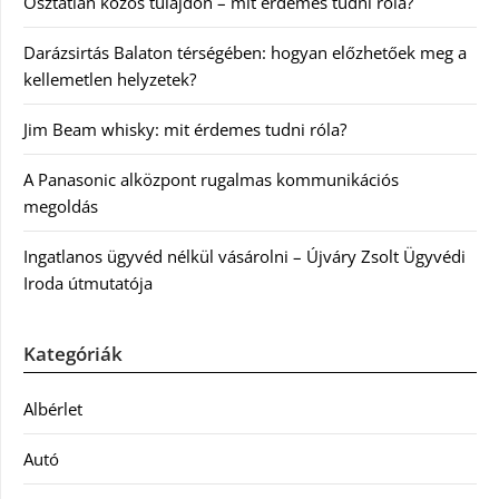
Osztatlan közös tulajdon – mit érdemes tudni róla?
Darázsirtás Balaton térségében: hogyan előzhetőek meg a
kellemetlen helyzetek?
Jim Beam whisky: mit érdemes tudni róla?
A Panasonic alközpont rugalmas kommunikációs
megoldás
Ingatlanos ügyvéd nélkül vásárolni – Újváry Zsolt Ügyvédi
Iroda útmutatója
Kategóriák
Albérlet
Autó