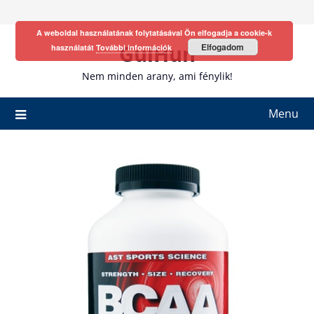
Skip
to
A weboldal használatának folytatásával Ön elfogadja a cookie-k
content
GulHun
Elfogadom
használatát
További információk
Nem minden arany, ami fénylik!
Menu