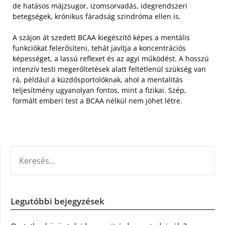
de hatásos májzsugor, izomsorvadás, idegrendszeri
betegségek, krónikus fáradság szindróma ellen is.
A szájon át szedett BCAA kiegészítő képes a mentális
funkciókat felerősíteni, tehát javítja a koncentrációs
képességet, a lassú reflexet és az agyi működést. A hosszú
intenzív testi megerőltetések alatt feltétlenül szükség van
rá, például a küzdősportolóknak, ahol a mentalitás
teljesítmény ugyanolyan fontos, mint a fizikai. Szép,
formált emberi test a BCAA nélkül nem jöhet létre.
KERESÉS:
Legutóbbi bejegyzések