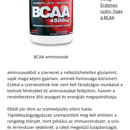
Érdemes
tudni, hogy
a BCAA
BCAA aminosavak
aminosavakból a szervezet a nélkülözhetetlen glutamint,
saját maga képes gyártani, aminek fontossága közismert.
Ezáltal a szervezetnek már nem kell fáradságos munkával a
testnek fehérjéket és aminosavakat felépíteni, hanem a
rendelkezésre álló anyagait és energiáit megspórolhatja.
Ebből jön létre az izomleépülés elleni hatás.
Táplálkozásgyógyászati szempontból meg kell említeni a
rengeteg előnyét, mint például az immunrendszer, a szív-
és érrendszer védelmét, a rákot megelőző tulajdonságát,