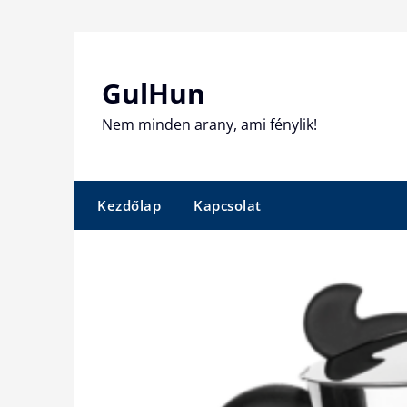
Skip
to
content
GulHun
Nem minden arany, ami fénylik!
Kezdőlap
Kapcsolat