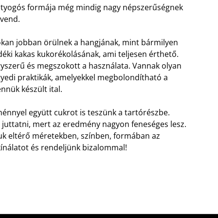
tyogós formája még mindig nagy népszerűségnek
vend.
kan jobban örülnek a hangjának, mint bármilyen
déki kakas kukorékolásának, ami teljesen érthető.
yszerű és megszokott a használata. Vannak olyan
yedi praktikák, amelyekkel megbolondítható a
nnük készült ital.
leménnyel együtt cukrot is teszünk a tartórészbe.
 juttatni, mert az eredmény nagyon feneséges lesz.
uk eltérő méretekben, színben, formában az
nálatot és rendeljünk bizalommal!