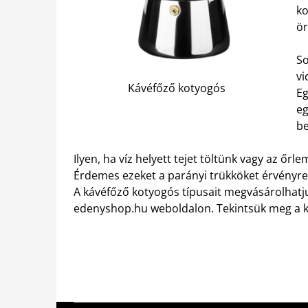
ko
ör
So
vi
Kávéfőző kotyogós
Eg
eg
be
Ilyen, ha víz helyett tejet töltünk vagy az őr
Érdemes ezeket a parányi trükköket érvényre
A kávéfőző kotyogós típusait megvásárolhatj
edenyshop.hu weboldalon. Tekintsük meg a kí