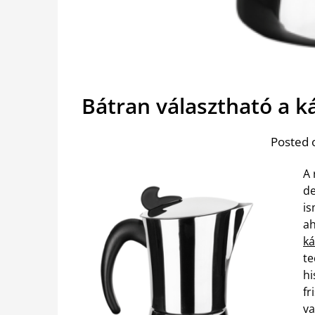
Bátran választható a k
Posted 
A 
de
is
ah
ká
te
hi
fr
va