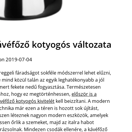
ávéfőző kotyogós változata
on 2019-07-04
reggeli fáradságot sokféle módszerrel lehet elűzni,
 mind közül talán az egyik leghatékonyabb a jól
mert fekete nedű fogyasztása. Természetesen
hoz, hogy ez megtörténhessen,
először is a
véfőző kotyogós kivitelét
kell beizzítani. A modern
chnika már ezen a téren is hozott sok újítást,
szen léteznek nagyon modern eszközök, amelyek
issen őrlik a szemeket, majd az italra habot
rázsolnak. Mindezen csodák ellenére, a kávéfőző