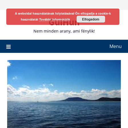
Skip
to
A weboldal használatának folytatásával Ön elfogadja a cookie-k
content
GulHun
Elfogadom
használatát
További információk
Nem minden arany, ami fénylik!
Menu