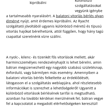
különböző
kipróbálni
szolgáltatásokat
vegyünk igénybe
a tartalmasabb nyaralásért. A
balatoni vitorlás bérlés olyan
élményt
nyújt, amit érdemes kipróbálni. Az Ryacht
szolgáltató jóvoltából ugyanis különböző méretű és típusú
vitorlás hajókat bérelhetünk, attól függően, hogy hány tagú
csapattal szeretnénk vízre szállni.
A nyolc-, kilenc- és tizenkét fős vitorlások mellett, akár
harmincszemélyes rendezvényhajót is lehet bérelni, amin
bátran megszervezhető egy nagyobb szabású születésnap,
évforduló, vagy bármilyen más esemény. Amennyiben a
balatoni vitorlás bérlés felkeltette az érdeklődését,
látogasson el a szolgáltatás weblapjára, ahol részletesebb
információkat is szerezhet a lehetőségekről! Ugyanitt a
különböző vitorlások bérlésének tarifái is megtudható,
azonban ha további kérdései merülnének fel, bátran vegye
fel a kapcsolatot a megadott elérhetőségeken keresztül!