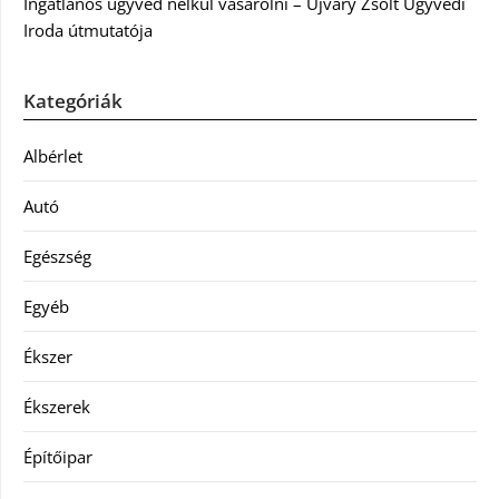
Ingatlanos ügyvéd nélkül vásárolni – Újváry Zsolt Ügyvédi
Iroda útmutatója
Kategóriák
Albérlet
Autó
Egészség
Egyéb
Ékszer
Ékszerek
Építőipar