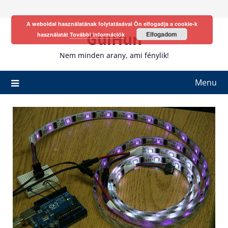
Skip
to
A weboldal használatának folytatásával Ön elfogadja a cookie-k
content
GulHun
Elfogadom
használatát
További információk
Nem minden arany, ami fénylik!
Menu