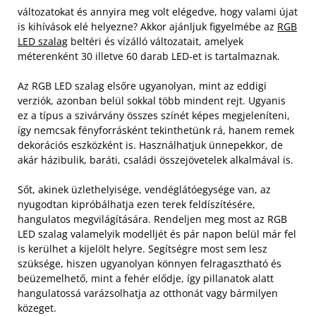
változatokat és annyira meg volt elégedve, hogy valami újat
is kihívások elé helyezne? Akkor ajánljuk figyelmébe az
RGB
LED szalag
beltéri és vízálló változatait, amelyek
méterenként 30 illetve 60 darab LED-et is tartalmaznak.
Az RGB LED szalag elsőre ugyanolyan, mint az eddigi
verziók, azonban belül sokkal több mindent rejt. Ugyanis
ez a típus a szivárvány összes színét képes megjeleníteni,
így nemcsak fényforrásként tekinthetünk rá, hanem remek
dekorációs eszközként is. Használhatjuk ünnepekkor, de
akár házibulik, baráti, családi összejövetelek alkalmával is.
Sőt, akinek üzlethelyisége, vendéglátóegysége van, az
nyugodtan kipróbálhatja ezen terek feldíszítésére,
hangulatos megvilágítására. Rendeljen meg most az RGB
LED szalag valamelyik modelljét és pár napon belül már fel
is kerülhet a kijelölt helyre. Segítségre most sem lesz
szüksége, hiszen ugyanolyan könnyen felragasztható és
beüzemelhető, mint a fehér elődje, így pillanatok alatt
hangulatossá varázsolhatja az otthonát vagy bármilyen
közeget.