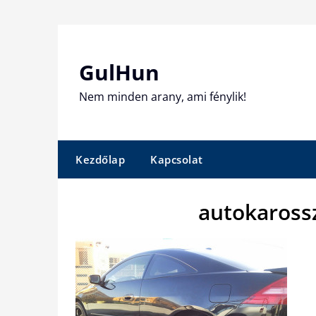
Skip
to
content
GulHun
Nem minden arany, ami fénylik!
Kezdőlap
Kapcsolat
autokaross