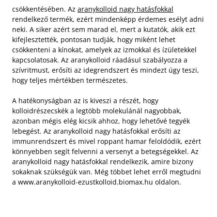
csökkentésében. Az
aranykolloid nagy hatásfokkal
rendelkező termék, ezért mindenképp érdemes esélyt adni
neki. A siker azért sem marad el, mert a kutatók, akik ezt
kifejlesztették, pontosan tudják, hogy miként lehet
csökkenteni a kínokat, amelyek az izmokkal és ízületekkel
kapcsolatosak. Az aranykolloid ráadásul szabályozza a
szívritmust, erősíti az idegrendszert és mindezt úgy teszi,
hogy teljes mértékben természetes.
A hatékonyságban az is kiveszi a részét, hogy
kolloidrészecskék a legtöbb molekulánál nagyobbak,
azonban mégis elég kicsik ahhoz, hogy lehetővé tegyék
lebegést. Az aranykolloid nagy hatásfokkal erősíti az
immunrendszert és mivel roppant hamar feloldódik, ezért
könnyebben segít felvenni a versenyt a betegségekkel. Az
aranykolloid nagy hatásfokkal rendelkezik, amire bizony
sokaknak szükségük van. Még többet lehet erről megtudni
a www.aranykolloid-ezustkolloid.biomax.hu oldalon.