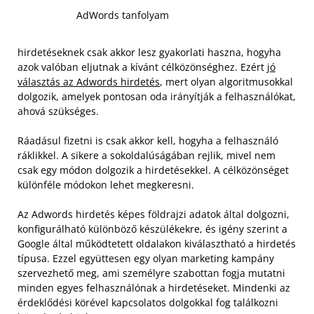
AdWords tanfolyam
hirdetéseknek csak akkor lesz gyakorlati haszna, hogyha
azok valóban eljutnak a kívánt célközönséghez. Ezért
jó
választás az Adwords hirdetés
, mert olyan algoritmusokkal
dolgozik, amelyek pontosan oda irányítják a felhasználókat,
ahová szükséges.
Ráadásul fizetni is csak akkor kell, hogyha a felhasználó
ráklikkel. A sikere a sokoldalúságában rejlik, mivel nem
csak egy módon dolgozik a hirdetésekkel. A célközönséget
különféle módokon lehet megkeresni.
Az Adwords hirdetés képes földrajzi adatok által dolgozni,
konfigurálható különböző készülékekre, és igény szerint a
Google által működtetett oldalakon kiválasztható a hirdetés
típusa. Ezzel együttesen egy olyan marketing kampány
szervezhető meg, ami személyre szabottan fogja mutatni
minden egyes felhasználónak a hirdetéseket. Mindenki az
érdeklődési körével kapcsolatos dolgokkal fog találkozni