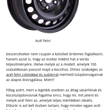
Acél felni
beszerzésekor nem csupán a külsővel érdemes foglalkozni,
hanem azzal is, hogy az eszköz miként hat a verda
teljesítményére, illetve melyik az a modell, amelyik 100
százalékosan passzol majd a kocsihoz. Ehhez szükséges az
acél felni colstokkal és sublerrel
mérhető tulajdonságainak
az alapos kivizsgálása. Miért?
Főleg azért, mert a legtöbb esetben az átlag vásárlónak és
kocsitulajdonosnak fogalma sincs, hogy mi, mit jelent és
melyik acél felni az, amelyik teljes mértékben ideális.
Először is azt kell észben tartani, hogy minden egyes acél