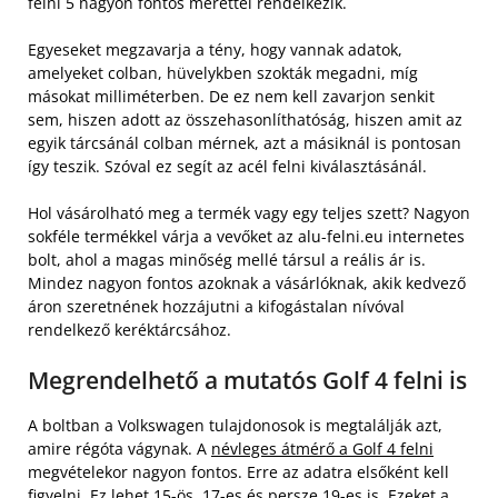
felni 5 nagyon fontos mérettel rendelkezik.
Egyeseket megzavarja a tény, hogy vannak adatok,
amelyeket colban, hüvelykben szokták megadni, míg
másokat milliméterben. De ez nem kell zavarjon senkit
sem, hiszen adott az összehasonlíthatóság, hiszen amit az
egyik tárcsánál colban mérnek, azt a másiknál is pontosan
így teszik. Szóval ez segít az acél felni kiválasztásánál.
Hol vásárolható meg a termék vagy egy teljes szett? Nagyon
sokféle termékkel várja a vevőket az alu-felni.eu internetes
bolt, ahol a magas minőség mellé társul a reális ár is.
Mindez nagyon fontos azoknak a vásárlóknak, akik kedvező
áron szeretnének hozzájutni a kifogástalan nívóval
rendelkező keréktárcsához.
Megrendelhető a mutatós Golf 4 felni is
A boltban a Volkswagen tulajdonosok is megtalálják azt,
amire régóta vágynak. A
névleges átmérő a Golf 4 felni
megvételekor nagyon fontos. Erre az adatra elsőként kell
figyelni. Ez lehet 15-ös, 17-es és persze 19-es is. Ezeket a