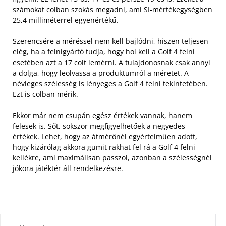
számokat colban szokás megadni, ami SI-mértékegységben
25,4 milliméterrel egyenértékű.
Szerencsére a méréssel nem kell bajlódni, hiszen teljesen
elég, ha a felnigyártó tudja, hogy hol kell a Golf 4 felni
esetében azt a 17 colt lemérni. A tulajdonosnak csak annyi
a dolga, hogy leolvassa a produktumról a méretet. A
névleges szélesség is lényeges a Golf 4 felni tekintetében.
Ezt is colban mérik.
Ekkor már nem csupán egész értékek vannak, hanem
felesek is. Sőt, sokszor megfigyelhetőek a negyedes
értékek. Lehet, hogy az átmérőnél egyértelműen adott,
hogy kizárólag akkora gumit rakhat fel rá a Golf 4 felni
kellékre, ami maximálisan passzol, azonban a szélességnél
jókora játéktér áll rendelkezésre.
KERESÉS: