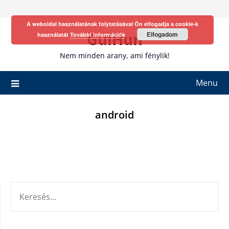
Skip
to
A weboldal használatának folytatásával Ön elfogadja a cookie-k
content
GulHun
Elfogadom
használatát
További információk
Nem minden arany, ami fénylik!
Menu
android
KERESÉS: