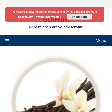
Skip
to
A weboldal használatának folytatásával Ön elfogadja a cookie-k
content
GulHun
Elfogadom
használatát
További információk
Nem minden arany, ami fénylik!
Menu