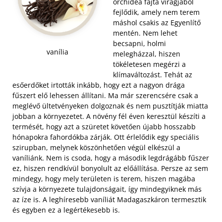
orchidea fajta virágjából
fejlődik, amely nem terem
máshol csakis az Egyenlítő
mentén. Nem lehet
becsapni, holmi
vanília
melegházzal, hiszen
tökéletesen megérzi a
klímaváltozást. Tehát az
esőerdőket irtották inkább, hogy ezt a nagyon drága
fűszert elő lehessen állítani. Ma már szerencsére csak a
meglévő ültetvényeken dolgoznak és nem pusztítják miatta
jobban a környezetet. A növény fél éven keresztül készíti a
termését, hogy azt a szüretet követően újabb hosszabb
hónapokra fahordókba zárják.
Ott érlelődik egy speciális
szirupban, melynek köszönhetően végül elkészül a
vaníliánk. Nem is csoda, hogy a második legdrágább fűszer
ez, hiszen rendkívül bonyolult az előállítása. Persze az sem
mindegy, hogy mely területen is terem, hiszen magába
szívja a környezete tulajdonságait, így mindegyiknek más
az íze is. A leghíresebb vaníliát Madagaszkáron termesztik
és egyben ez a legértékesebb is.