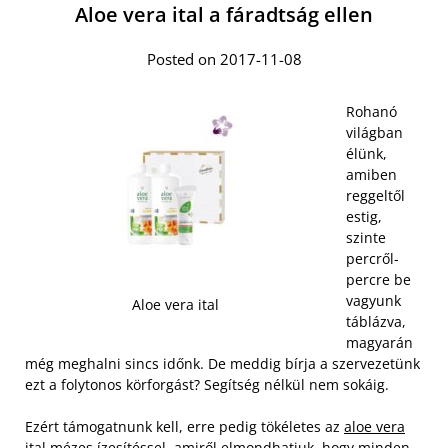
Aloe vera ital a fáradtság ellen
Posted on 2017-11-08
Rohanó
világban
élünk,
amiben
reggeltől
estig,
szinte
percről-
percre be
vagyunk
Aloe vera ital
táblázva,
magyarán
még meghalni sincs időnk. De meddig bírja a szervezetünk
ezt a folytonos körforgást? Segítség nélkül nem sokáig.
Ezért támogatnunk kell, erre pedig tökéletes az
aloe vera
ital mézes ízesítéssel
, amiről elmondhatjuk, hogy minden