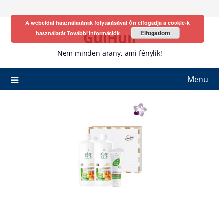
Skip
to
A weboldal használatának folytatásával Ön elfogadja a cookie-k
content
GulHun
Elfogadom
használatát
További információk
Nem minden arany, ami fénylik!
Menu