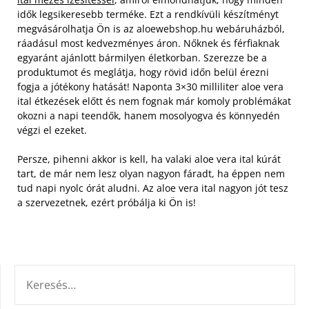
idők legsikeresebb terméke. Ezt a rendkívüli készítményt
megvásárolhatja Ön is az aloewebshop.hu webáruházból,
ráadásul most kedvezményes áron. Nőknek és férfiaknak
egyaránt ajánlott bármilyen életkorban.
Szerezze be a
produktumot és meglátja, hogy rövid időn belül érezni
fogja a jótékony hatását! Naponta 3×30 milliliter aloe vera
ital étkezések előtt és nem fognak már komoly problémákat
okozni a napi teendők, hanem mosolyogva és könnyedén
végzi el ezeket.
Persze, pihenni akkor is kell, ha valaki aloe vera ital kúrát
tart, de már nem lesz olyan nagyon fáradt, ha éppen nem
tud napi nyolc órát aludni. Az aloe vera ital nagyon jót tesz
a szervezetnek, ezért próbálja ki Ön is!
KERESÉS: