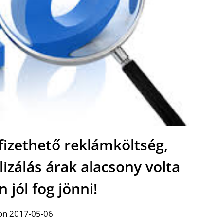
fizethető reklámköltség,
izálás árak alacsony volta
n jól fog jönni!
on 2017-05-06