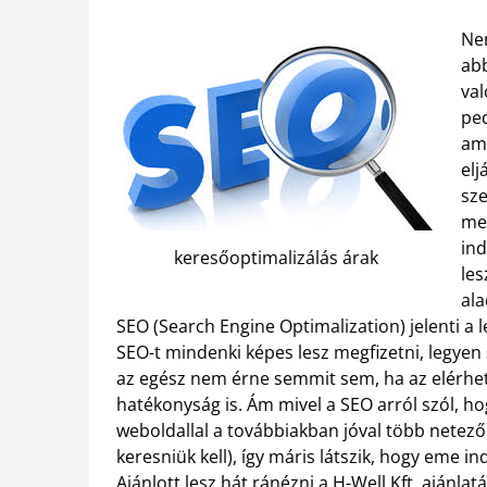
Ne
abb
val
ped
ami
elj
sz
meg
in
keresőoptimalizálás árak
les
ala
SEO (Search Engine Optimalization) jelenti a 
SEO-t mindenki képes lesz megfizetni, legyen s
az egész nem érne semmit sem, ha az elérhe
hatékonyság is. Ám mivel a SEO arról szól, hog
weboldallal a továbbiakban jóval több netező
keresniük kell), így máris látszik, hogy eme 
Ajánlott lesz hát ránézni a H-Well Kft. ajánlat