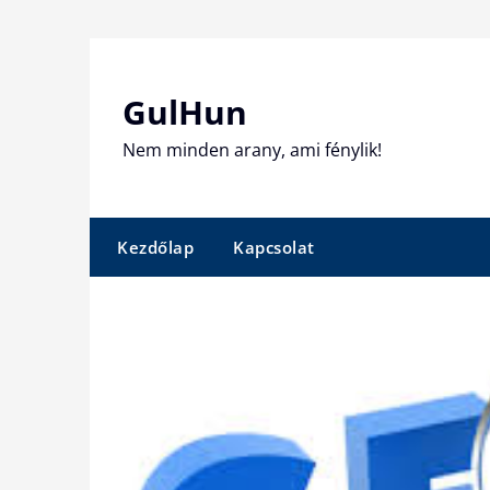
Skip
to
content
GulHun
Nem minden arany, ami fénylik!
Kezdőlap
Kapcsolat