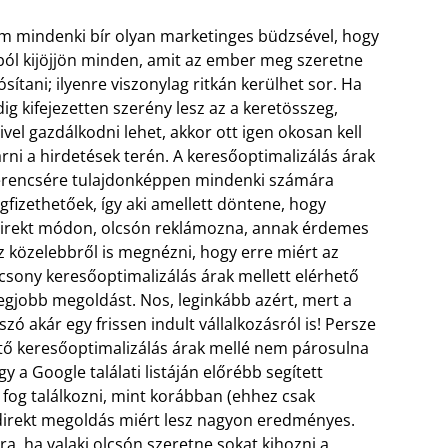
m mindenki bír olyan marketinges büdzsével, hogy
ól kijöjjön minden, amit az ember meg szeretne
ósítani; ilyenre viszonylag ritkán kerülhet sor. Ha
ig kifejezetten szerény lesz az a keretösszeg,
vel gazdálkodni lehet, akkor ott igen okosan kell
árni a hirdetések terén. A keresőoptimalizálás árak
erencsére tulajdonképpen mindenki számára
fizethetőek, így aki amellett döntene, hogy
direkt módon, olcsón reklámozna, annak érdemes
z közelebbről is megnézni, hogy erre miért az
csony keresőoptimalizálás árak mellett elérhető
legjobb megoldást. Nos, leginkább azért, mert a
zó akár egy frissen indult vállalkozásról is!
Persze
tő keresőoptimalizálás árak mellé nem párosulna
y a Google találati listáján előrébb segített
 fog találkozni, mint korábban (ehhez csak
indirekt megoldás miért lesz nagyon eredményes.
ára, ha valaki olcsón szeretne sokat kihozni a