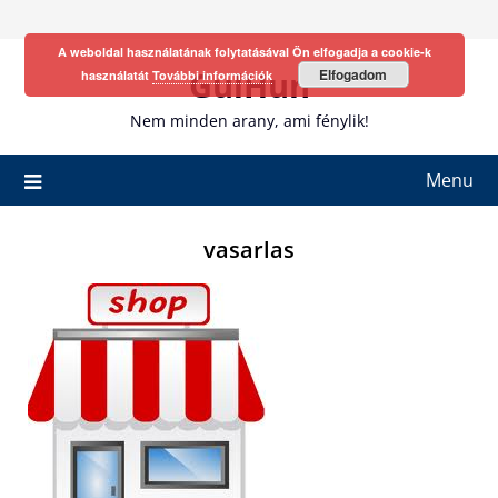
Skip
to
A weboldal használatának folytatásával Ön elfogadja a cookie-k
content
GulHun
Elfogadom
használatát
További információk
Nem minden arany, ami fénylik!
Menu
vasarlas