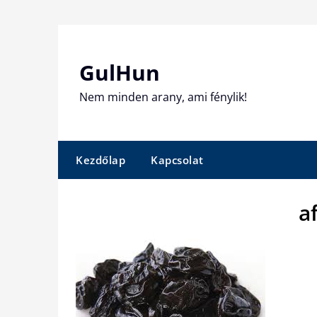
Skip
to
content
GulHun
Nem minden arany, ami fénylik!
Kezdőlap
Kapcsolat
a