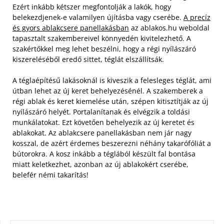
Ezért inkább kétszer megfontolják a lakók, hogy
belekezdjenek-e valamilyen újításba vagy cserébe.
A precíz
és gyors ablakcsere panellakásban
az ablakos.hu weboldal
tapasztalt szakembereivel könnyedén kivitelezhető. A
szakértőkkel meg lehet beszélni, hogy a régi nyílászáró
kiszereléséből eredő sittet, téglát elszállítsák.
A téglaépítésű lakásoknál is kiveszik a felesleges téglát, ami
útban lehet az új keret behelyezésénél. A szakemberek a
régi ablak és keret kiemelése után, szépen kitisztítják az új
nyílászáró helyét. Portalanítanak és elvégzik a toldási
munkálatokat. Ezt követően behelyezik az új keretet és
ablakokat. Az ablakcsere panellakásban nem jár nagy
kosszal, de azért érdemes beszerezni néhány takarófóliát a
bútorokra. A kosz inkább a téglából készült fal bontása
miatt keletkezhet, azonban az új ablakokért cserébe,
belefér némi takarítás!