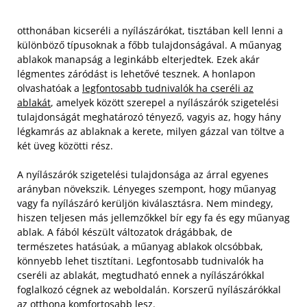
otthonában kicseréli a nyílászárókat, tisztában kell lenni a
különböző típusoknak a főbb tulajdonságával. A műanyag
ablakok manapság a leginkább elterjedtek. Ezek akár
légmentes záródást is lehetővé tesznek. A honlapon
olvashatóak a
legfontosabb tudnivalók ha cseréli az
ablakát
, amelyek között szerepel a nyílászárók szigetelési
tulajdonságát meghatározó tényező, vagyis az, hogy hány
légkamrás az ablaknak a kerete, milyen gázzal van töltve a
két üveg közötti rész.
A nyílászárók szigetelési tulajdonsága az árral egyenes
arányban növekszik. Lényeges szempont, hogy műanyag
vagy fa nyílászáró kerüljön kiválasztásra. Nem mindegy,
hiszen teljesen más jellemzőkkel bír egy fa és egy műanyag
ablak. A fából készült változatok drágábbak, de
természetes hatásúak, a műanyag ablakok olcsóbbak,
könnyebb lehet tisztítani. Legfontosabb tudnivalók ha
cseréli az ablakát, megtudható ennek a nyílászárókkal
foglalkozó cégnek az weboldalán. Korszerű nyílászárókkal
az otthona komfortosabb lesz.