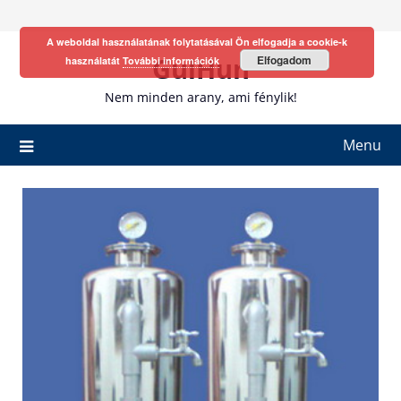
Skip
to
A weboldal használatának folytatásával Ön elfogadja a cookie-k
content
GulHun
Elfogadom
használatát
További információk
Nem minden arany, ami fénylik!
Menu