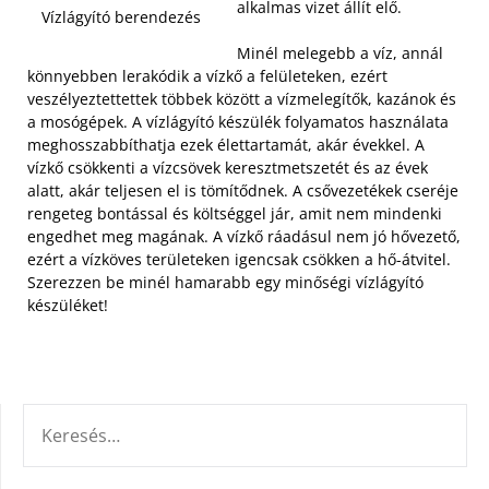
alkalmas vizet állít elő.
Vízlágyító berendezés
Minél melegebb a víz, annál
könnyebben lerakódik a vízkő a felületeken, ezért
veszélyeztettettek többek között a vízmelegítők, kazánok és
a mosógépek. A vízlágyító készülék folyamatos használata
meghosszabbíthatja ezek élettartamát, akár évekkel. A
vízkő csökkenti a vízcsövek keresztmetszetét és az évek
alatt, akár teljesen el is tömítődnek. A csővezetékek cseréje
rengeteg bontással és költséggel jár, amit nem mindenki
engedhet meg magának. A vízkő ráadásul nem jó hővezető,
ezért a vízköves területeken igencsak csökken a hő-átvitel.
Szerezzen be minél hamarabb egy minőségi vízlágyító
készüléket!
KERESÉS: