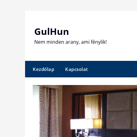
Skip
to
content
GulHun
Nem minden arany, ami fénylik!
Kezdőlap
Kapcsolat