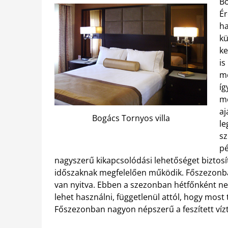
Bo
Ér
ha
kü
ke
is
me
íg
me
aj
Bogács Tornyos villa
le
sz
pé
nagyszerű kikapcsolódási lehetőséget biztosít.
időszaknak megfelelően működik. Főszezonban
van nyitva. Ebben a szezonban hétfőnként n
lehet használni, függetlenül attól, hogy mos
Főszezonban nagyon népszerű a feszített ví