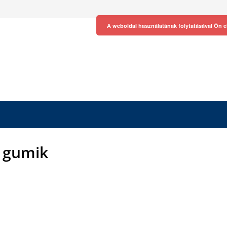
A weboldal használatának folytatásával Ön e
i gumik