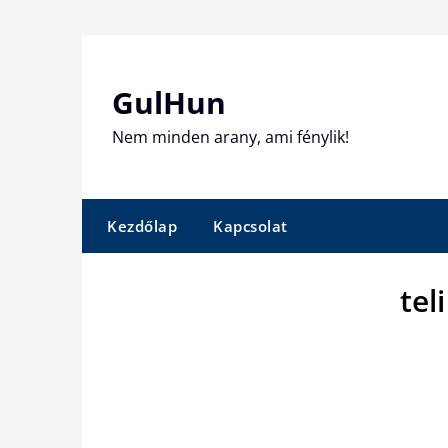
Skip
to
content
GulHun
Nem minden arany, ami fénylik!
Kezdőlap
Kapcsolat
tel