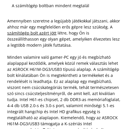
A számítógép boltban mindent megtalál
Amennyiben szeretne a legújabb játékokkal játszani, akkor
ahhoz már egy megfelelően erős gépre lesz szükség. A
számítógép bolt azért jött
létre, hogy Ön is
összeállíthasson egy olyan gépet, amelyiken élvezetes lesz
a legtöbb modern játék futtatása.
Minden valamire való gamer-PC egy jó és megbízható
alaplappal kezdődik, amelyek közül remek választás lehet
az ASROCK H61M-DG3/USB3 típusú alaplap. A számítógép
bolt kínálatában Ön is megtekintheti a termékeket és a
rendelését is leadhatja. Ez az alaplap egy megbízható,
viszont nem csúcskategóriás termék, tehát természetesen
szó sincs csúcsteljesítményről, de amit kell, azt kiválóan
tudja. Intel H61-es chipset, 2 db DDR3-as memóriafoglalat,
4-4 db USB 2.0-s és 3.0-s port, valamint minőségi 5.1-es
integrált hangchip és Intel HD grafikus egység is
megtalálható az alaplapon. Kiemelendő, hogy az ASROCK
H61M-DG3/USB3 támogatja a K-szériás Intel