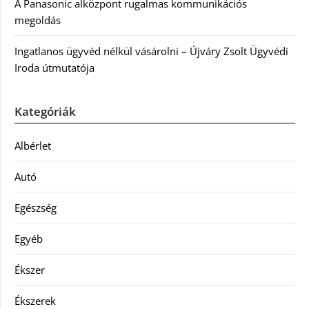
A Panasonic alközpont rugalmas kommunikációs
megoldás
Ingatlanos ügyvéd nélkül vásárolni – Újváry Zsolt Ügyvédi
Iroda útmutatója
Kategóriák
Albérlet
Autó
Egészség
Egyéb
Ékszer
Ékszerek