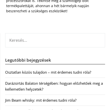
processzorokat is. Tekintse meg a számítógép bolt
termékpalettáját, ahonnan a hét bármelyik napján
beszerezheti a szükséges eszközöket!
KERESÉS:
Legutóbbi bejegyzések
Osztatlan közös tulajdon – mit érdemes tudni róla?
Darázsirtás Balaton térségében: hogyan előzhetőek meg a
kellemetlen helyzetek?
Jim Beam whisky: mit érdemes tudni róla?