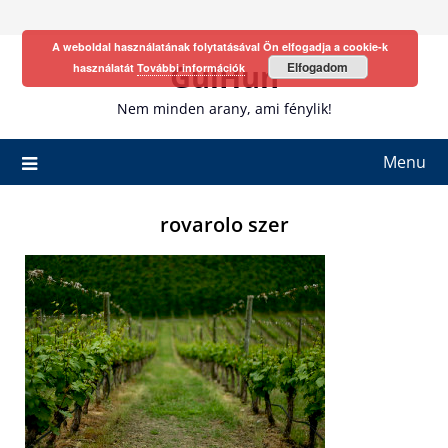
Skip
to
A weboldal használatának folytatásával Ön elfogadja a cookie-k
content
GulHun
Elfogadom
használatát
További információk
Nem minden arany, ami fénylik!
Menu
rovarolo szer