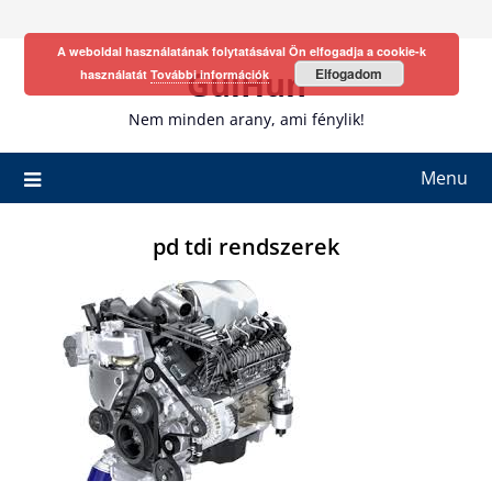
Skip
to
A weboldal használatának folytatásával Ön elfogadja a cookie-k
content
GulHun
Elfogadom
használatát
További információk
Nem minden arany, ami fénylik!
Menu
pd tdi rendszerek