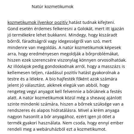
Natúr kozmetikumok
kozmetikumok ilyenkor pozitív
hatást tudnak kifejteni.
Gond esetén érdemes felkeresni a Golokát, mert itt igazán
jó termékekre lehet bukkanni. Mindegy, hogy kiszáradt
bőrről, fáradtságról vagy idegességről van szó, mert
mindenre van megoldás. A natúr kozmetikumok képesek
arra, hogy eredményesen megoldják a bőrproblémákat,
hiszen ezek szerencsére viszonylag könnyen orvosolhatóak.
Az illóolajok pedig gondoskodnak arról, hogy a masszázs is
kellemesen teljen, ráadásul pozitív hatást gyakorolnak a
testre és a lélekre.
A bio hajfesték főként azok számára
jelent jó választást, akiknek elegük van abból, hogy
rengeteg vegyi anyagot kell felvennie a bőrüknek a festés
alatt. A natúr kozmetikumok közül még a sheavaj ajánlott
szinte mindenki számára, hiszen a bőrnek szüksége van a
rendszeres és alapos hidratálásra. Mivel a krém anyaga
nagyon hasonlít a bőr anyagához, ezért igen jó ötlet a
termék gyakori használata. Nem csoda, hogy ennyi ember
rendeli meg a webáruházból ezt a kozmetikumot.