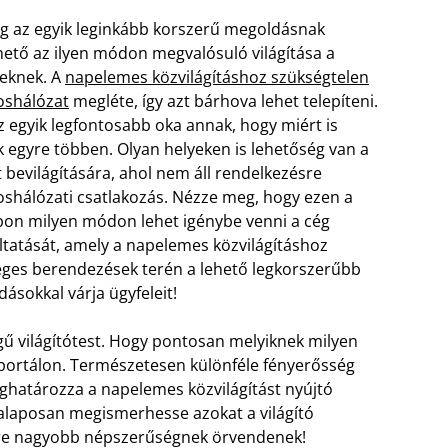
eg az egyik leginkább korszerű megoldásnak
hető az ilyen módon megvalósuló világítása a
eknek. A
napelemes közvilágításhoz szükségtelen
oshálózat
megléte, így azt bárhova lehet telepíteni.
az egyik legfontosabb oka annak, hogy miért is
k egyre többen. Olyan helyeken is lehetőség van a
t bevilágítására, ahol nem áll rendelkezésre
oshálózati csatlakozás. Nézze meg, hogy ezen a
on milyen módon lehet igénybe venni a cég
ltatását, amely a napelemes közvilágításhoz
ges berendezések terén a lehető legkorszerűbb
ásokkal várja ügyfeleit!
egű világítótest. Hogy pontosan melyiknek milyen
a portálon. Természetesen különféle fényerősség
eghatározza a napelemes közvilágítást nyújtó
gy alaposan megismerhesse azokat a világító
re nagyobb népszerűségnek örvendenek!