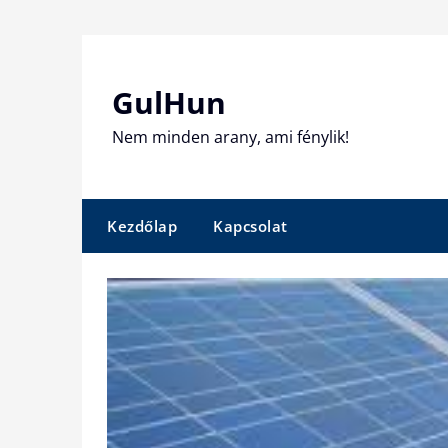
Skip
to
content
GulHun
Nem minden arany, ami fénylik!
Kezdőlap
Kapcsolat