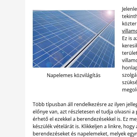
Jelenl
tekint
közter
villam
Ez is 
keresi
terüle
villam
honlap
szolgá
Napelemes közvilágítás
szüksé
megold
Több típusban áll rendelkezésre az ilyen jell
előnye van, azt részletesen el tudja olvasni 
érhető el ezekkel a berendezésekkel is. Ez m
készülék vételárát is. Klikkeljen a linkre, ho
berendezéseket és napelemeket, melyek egy