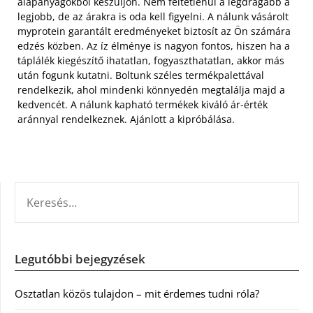
alapanyagokból készüljön. Nem feltétlenül a legdrágább a
legjobb, de az árakra is oda kell figyelni. A nálunk vásárolt
myprotein garantált eredményeket biztosít az Ön számára
edzés közben. Az íz élménye is nagyon fontos, hiszen ha a
táplálék kiegészítő ihatatlan, fogyaszthatatlan, akkor más
után fogunk kutatni. Boltunk széles termékpalettával
rendelkezik, ahol mindenki könnyedén megtalálja majd a
kedvencét. A nálunk kapható termékek kiváló ár-érték
aránnyal rendelkeznek. Ajánlott a kipróbálása.
KERESÉS:
Legutóbbi bejegyzések
Osztatlan közös tulajdon – mit érdemes tudni róla?