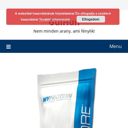
Skip
to
A weboldal használatának folytatásával Ön elfogadja a cookie-k
content
GulHun
Elfogadom
használatát
További információk
Nem minden arany, ami fénylik!
Menu