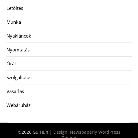
Letöltés
Munka
Nyakláncok
Nyomtatás
Órák
Szolgáltatás
Vásárlás
Webáruház
©2026 GulHun
| Design:
Newspaperly WordPress
Theme