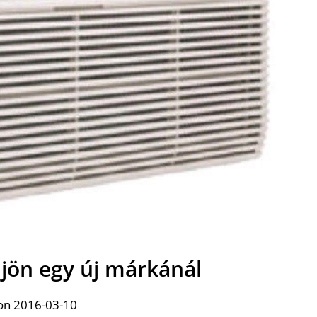
l jön egy új márkánál
on 2016-03-10