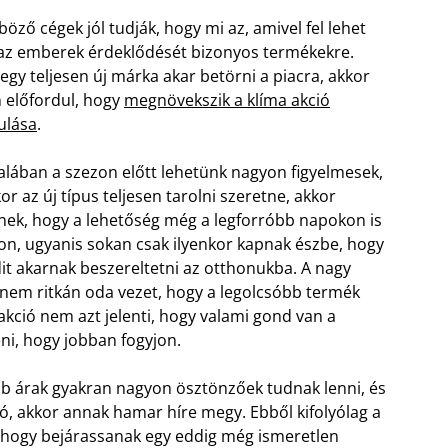
böző cégek jól tudják, hogy mi az, amivel fel lehet
 az emberek érdeklődését bizonyos termékekre.
egy teljesen új márka akar betörni a piacra, akkor
 előfordul, hogy
megnövekszik a klíma akció
ulása
.
talában a szezon előtt lehetünk nagyon figyelmesek,
or az új típus teljesen tarolni szeretne, akkor
nek, hogy a lehetőség még a legforróbb napokon is
jon, ugyanis sokan csak ilyenkor kapnak észbe, hogy
it akarnak beszereltetni az otthonukba. A nagy
 nem ritkán oda vezet, hogy a legolcsóbb termék
kció nem azt jelenti, hogy valami gond van a
eni, hogy jobban fogyjon.
bb árak gyakran nagyon ösztönzőek tudnak lenni, és
ó, akkor annak hamar híre megy. Ebből kifolyólag a
, hogy bejárassanak egy eddig még ismeretlen