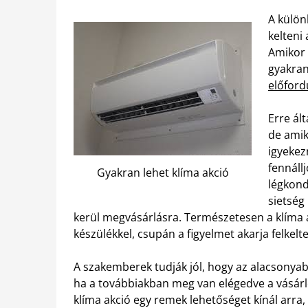
A külön
kelteni
Amikor 
gyakran
előford
Erre ál
de amik
igyekez
fennáll
Gyakran lehet klíma akció
légkond
sietség
kerül megvásárlásra. Természetesen a klíma a
készülékkel, csupán a figyelmet akarja felkelt
A szakemberek tudják jól, hogy az alacsonya
ha a továbbiakban meg van elégedve a vásárl
klíma akció egy remek lehetőséget kínál arra