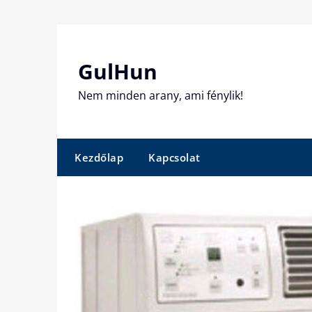
Skip
to
content
GulHun
Nem minden arany, ami fénylik!
Kezdőlap
Kapcsolat