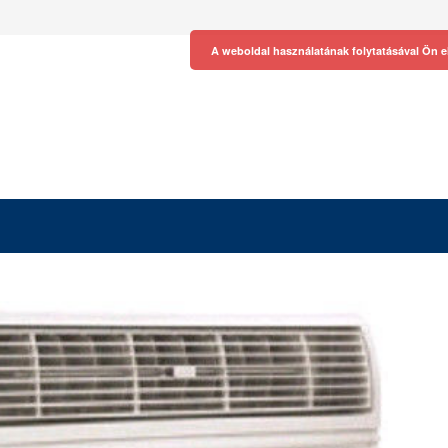
A weboldal használatának folytatásával Ön e