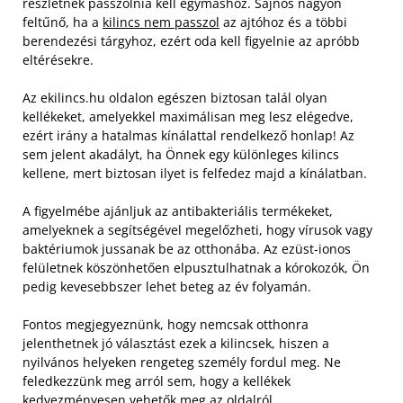
részletnek passzolnia kell egymáshoz. Sajnos nagyon
feltűnő, ha a
kilincs nem passzol
az ajtóhoz és a többi
berendezési tárgyhoz, ezért oda kell figyelnie az apróbb
eltérésekre.
Az ekilincs.hu oldalon egészen biztosan talál olyan
kellékeket, amelyekkel maximálisan meg lesz elégedve,
ezért irány a hatalmas kínálattal rendelkező honlap! Az
sem jelent akadályt, ha Önnek egy különleges kilincs
kellene, mert biztosan ilyet is felfedez majd a kínálatban.
A figyelmébe ajánljuk az antibakteriális termékeket,
amelyeknek a segítségével megelőzheti, hogy vírusok vagy
baktériumok jussanak be az otthonába. Az ezüst-ionos
felületnek köszönhetően elpusztulhatnak a kórokozók, Ön
pedig kevesebbszer lehet beteg az év folyamán.
Fontos megjegyeznünk, hogy nemcsak otthonra
jelenthetnek jó választást ezek a kilincsek, hiszen a
nyilvános helyeken rengeteg személy fordul meg. Ne
feledkezzünk meg arról sem, hogy a kellékek
kedvezményesen vehetők meg az oldalról.