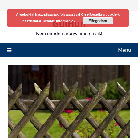
Skip
to
A weboldal használatának folytatásával Ön elfogadja a cookie-k
content
GulHun
Elfogadom
használatát
További információk
Nem minden arany, ami fénylik!
Menu