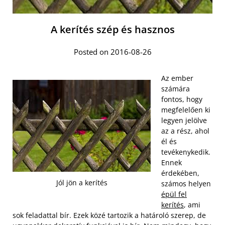
A kerítés szép és hasznos
Posted on 2016-08-26
Az ember
számára
fontos, hogy
megfelelően ki
legyen jelölve
az a rész, ahol
él és
tevékenykedik.
Ennek
érdekében,
Jól jön a kerítés
számos helyen
épül fel
kerítés
, ami
sok feladattal bír. Ezek közé tartozik a határoló szerep, de