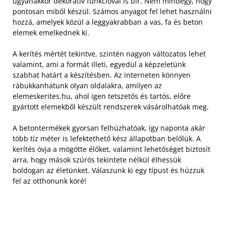
ugyanakkor dekoratív funkcióval is bír. Nem mindegy, hogy
pontosan miből készül. Számos anyagot fel lehet használni
hozzá, amelyek közül a leggyakrabban a vas, fa és beton
elemek emelkednek ki.
A kerítés mértét tekintve, szintén nagyon változatos lehet
valamint, ami a formát illeti, egyedül a képzeletünk
szabhat határt a készítésben. Az interneten könnyen
rábukkanhatunk olyan oldalakra, amilyen az
elemeskerites.hu, ahol igen tetszetős és tartós, előre
gyártott elemekből készült rendszerek vásárolhatóak meg.
A betontermékek gyorsan felhúzhatóak, így naponta akár
több tíz méter is lefektethető kész állapotban belőlük. A
kerítés óvja a mögötte élőket, valamint lehetőséget biztosít
arra, hogy mások szúrós tekintete nélkül élhessük
boldogan az életünket. Válaszunk ki egy típust és húzzuk
fel az otthonunk köré!