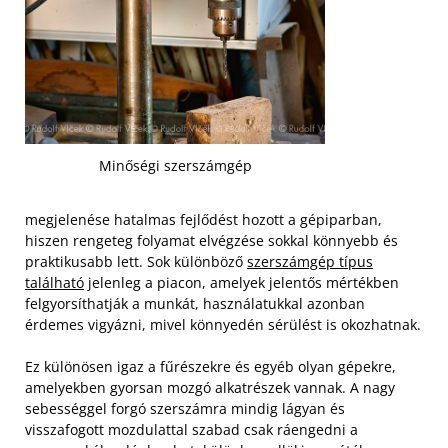
Minőségi szerszámgép
megjelenése hatalmas fejlődést hozott a gépiparban,
hiszen rengeteg folyamat elvégzése sokkal könnyebb és
praktikusabb lett. Sok különböző
szerszámgép típus
található
jelenleg a piacon, amelyek jelentős mértékben
felgyorsíthatják a munkát, használatukkal azonban
érdemes vigyázni, mivel könnyedén sérülést is okozhatnak.
Ez különösen igaz a fűrészekre és egyéb olyan gépekre,
amelyekben gyorsan mozgó alkatrészek vannak. A nagy
sebességgel forgó szerszámra mindig lágyan és
visszafogott mozdulattal szabad csak ráengedni a