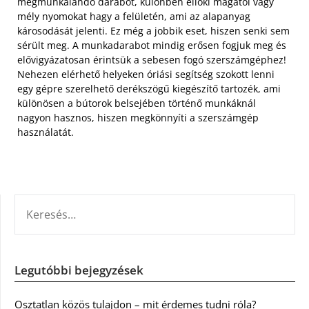
megmunkálandó darabot, különben ellöki magától vagy
mély nyomokat hagy a felületén, ami az alapanyag
károsodását jelenti. Ez még a jobbik eset, hiszen senki sem
sérült meg. A munkadarabot mindig erősen fogjuk meg és
elővigyázatosan érintsük a sebesen fogó szerszámgéphez!
Nehezen elérhető helyeken óriási segítség szokott lenni
egy gépre szerelhető derékszögű kiegészítő tartozék, ami
különösen a bútorok belsejében történő munkáknál
nagyon hasznos, hiszen megkönnyíti a szerszámgép
használatát.
KERESÉS:
Legutóbbi bejegyzések
Osztatlan közös tulajdon – mit érdemes tudni róla?