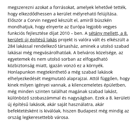
megszerezni azokat a forrásokat, amelyek lehetővé tették,
hogy elkezdődhessen a kerület mélyreható felújítása.
Először a Corvin negyed készült el, amiről büszkén
mondhatjuk, hogy elnyerte az Európa legjobb vegyes
funkciós fejlesztése díjat 2010 – ben. A
sétány mellett, a 8.
kerületi új építésű lakás
projekt is valóra vált és elkészült a
284 lakással rendelkező társasház, aminek a utolsó szabad
lakásai még megvásárolhatóak. A belváros közelsége, az
egyetemek és nem utolsó sorban az elfogadható
közbiztonság miatt, igazán vonzó ez a környék.
Honlapunkon megtekinthető a még szabad lakások
elhelyezkedését megmutató alaprajzai. Attól függően, hogy
kinek milyen igényei vannak, a kilencemeletes épületben,
még minden szinten találhat magának szabad lakást,
különböző szobaszámmal és nagyságban. Ezek a 8. kerületi
új építésű lakások, akár saját használatra, akár
befektetésként is kiválóak, hiszen Budapest még mindig az
ország legkeresettebb városa.